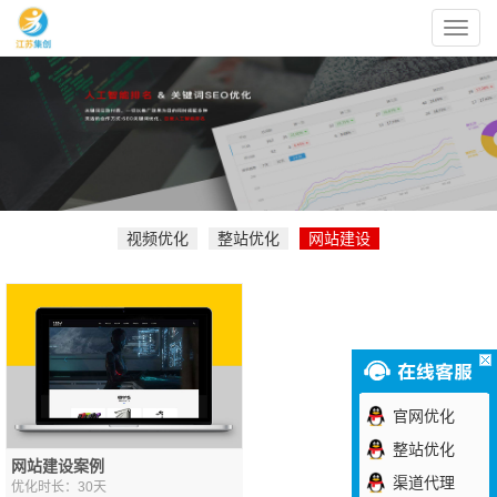
江
苏
集
创
信
息
科
技
有
限
公
司
视频优化
整站优化
网站建设
官网优化
整站优化
网站建设案例
渠道代理
优化时长：30天