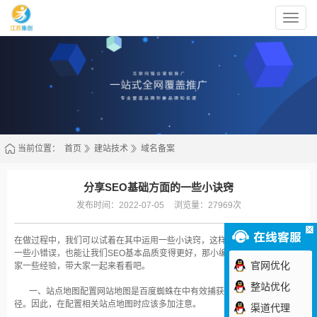
江
苏
集
创
信
息
科
技
有
限
公
司
当前位置：
首页
建站技术
域名备案
分享SEO基础方面的一些小诀窍
发布时间：2022-07-05
浏览量：27969次
在做过程中，我们可以试着在其中运用一些小诀窍，这样不仅能让我们去避免
一些小错误，也能让我们SEO基本品质变得更好，那小编就在这里分享给大
官网优化
家一些经验，带大家一起来看看吧。
整站优化
一、站点地图配置网站地图是百度蜘蛛在中有效捕获目标网站的重要途
径。因此，在配置相关站点地图时应该多加注意。
渠道代理